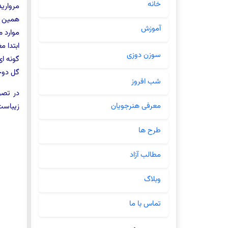
خانه
مرواری
همین خ
آموزش
موارد م
ابتدا 
سوزن دوزی
گونه ا
گل دوخ
شب افروز
در تصو
معرفی هنرجویان
زیباست 
طرح ها
مطالب آزاد
وبلاگ
تماس با ما