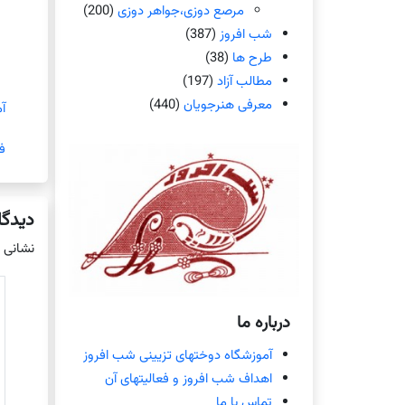
مرصع دوزی،جواهر دوزی
(200)
شب افروز
(387)
طرح ها
(38)
مطالب آزاد
(197)
معرفی هنرجویان
(440)
آ
ف
دیدگا
نشانی 
درباره ما
آموزشگاه دوختهای تزیینی شب افروز
اهداف شب افروز و فعالیتهای آن
تماس با ما