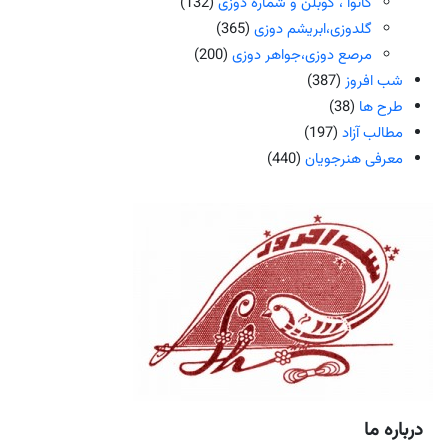
کانوا ، گوبلن و شماره دوزی
(132)
گلدوزی،ابریشم دوزی
(365)
مرصع دوزی،جواهر دوزی
(200)
شب افروز
(387)
طرح ها
(38)
مطالب آزاد
(197)
معرفی هنرجویان
(440)
درباره ما