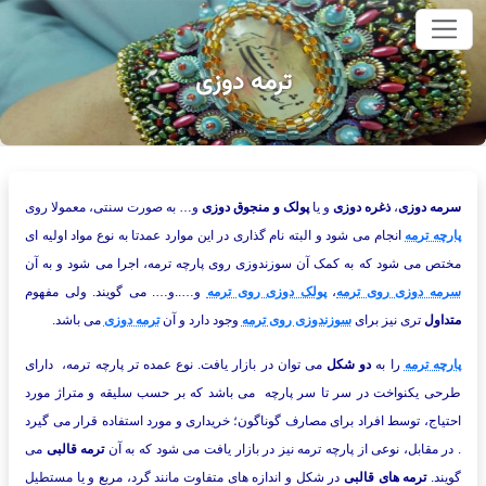
وای اصلی
ترمه دوزی
سرمه دوزی
،
ذغره دوزی
و یا
پولک و منجوق دوزی
و… به صورت سنتی، معمولا روی
پارچه ترمه
انجام می شود و البته نام گذاری در این موارد عمدتا به نوع مواد اولیه ای
مختص می شود که به کمک آن سوزندوزی روی پارچه ترمه، اجرا می شود و به آن
سرمه دوزی روی ترمه
،
پولک دوزی روی ترمه
و…..و…. می گویند. ولی مفهوم
متداول
تری نیز برای
سوزندوزی روی ترمه
وجود دارد و آن
ترمه دوزی
می باشد.
پارچه ترمه
را به
دو شکل
می توان در بازار یافت. نوع عمده تر پارچه ترمه، دارای
طرحی یکنواخت در سر تا سر پارچه می باشد که بر حسب سلیقه و متراژ مورد
احتیاج، توسط افراد برای مصارف گوناگون؛ خریداری و مورد استفاده قرار می گیرد
. در مقابل، نوعی از پارچه ترمه نیز در بازار یافت می شود که به آن
ترمه قالبی
می
گویند.
ترمه های قالبی
در شکل و اندازه های متفاوت مانند گرد، مربع و یا مستطیل