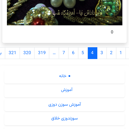
0
ری
2
3
4
5
6
7
…
319
320
321
بعدی
ه‌ها
خانه
آموزش
آموزش سوزن دوزی
سوزندوزی خلاق