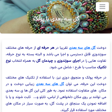
وای اصلی
گل سه بعدی با پولک
دوخت
گل های سه بعدی
تقریبا در
هر حرفه ای
از حرفه های مختلف
سوزندوزی قابل دسترسی و اجرا می باشد و البته بسته به نوع حرفه،
تفاوت هایی را در
اجرای سوزندوزی
و
چیدمان گل
به همراه انتخاب
نوع
تکنیک
مناسب با طرح ؛ شامل می شود.
در حرفه پولک و منجوق دوزی نیز، با استفاده از تکنیک های مختلف
دوخت این حرفه، می توان
گل های سه بعدی
زیبایی دوخت و در
مکان های متفاوت استفاده نمود. به طور کلی این گل ها ی سه بعدی
می توانند بر روی مکان دلخواهی از لباس، تابلو و…. ثابت شوند و یا با
اضافه نمودن یک سنجاق در پشت گل، به صورت سیار در مکان های
مختلف مورد استفاده قرار گیرند.