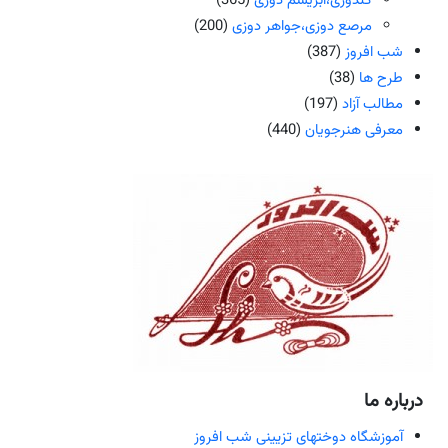
گلدوزی،ابریشم دوزی
(365)
مرصع دوزی،جواهر دوزی
(200)
شب افروز
(387)
طرح ها
(38)
مطالب آزاد
(197)
معرفی هنرجویان
(440)
درباره ما
آموزشگاه دوختهای تزیینی شب افروز