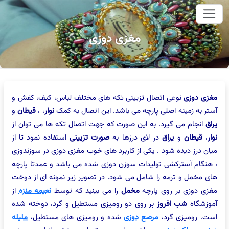
وای اصلی
مغزی دوزی
مغزی دوزی
نوعی اتصال تزیینی تکه های مختلف لباس، کیف، کفش و
آستر به زمینه اصلی پارچه می باشد. این اتصال به کمک
نوار
، ،
قیطان
و
یراق
انجام می گیرد. به این صورت که جهت اتصال تکه ها می توان از
نوار
،
قیطان
و
یراق
در لای درزها به
صورت تزیینی
استفاده نمود تا از
میان درز دیده شود . یکی از کاربرد های خوب مغزی دوزی در سوزندوزی
، هنگام آسترکشی تولیدات سوزن دوزی شده می باشد و عمدتا پارچه
های مخمل و ترمه را شامل می شود. در تصویر زیر نمونه ای از دوخت
مغزی دوزی بر روی پارچه
مخمل
را می بینید که توسط
نعیمه منزه
از
آموزشگاه
شب افروز
بر روی دو رومیزی مستطیل و گرد، دوخته شده
است. رومیزی گرد،
مرصع دوزی
شده و رومیزی های مستطیل،
ملیله