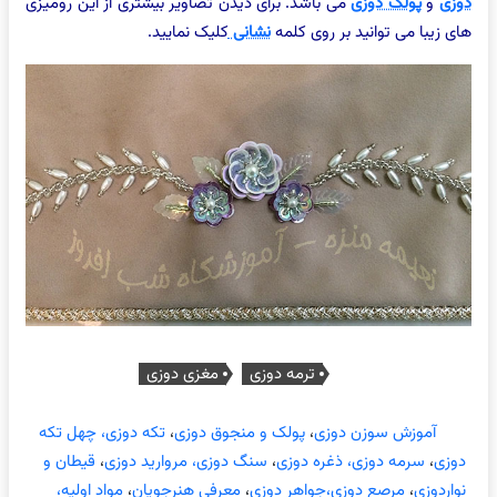
دوزی
و
پولک دوزی
می باشد. برای دیدن تصاویر بیشتری از این رومیزی
های زیبا می توانید بر روی کلمه
نشانی
کلیک نمایید.
ترمه دوزی
مغزی دوزی
آموزش سوزن دوزی
،
پولک و منجوق دوزی
،
تکه دوزی، چهل تکه
دوزی
،
سرمه دوزی، ذغره دوزی
،
سنگ دوزی، مروارید دوزی
،
قیطان و
نواردوزی
،
مرصع دوزی،جواهر دوزی
،
معرفی هنرجویان
،
مواد اولیه،