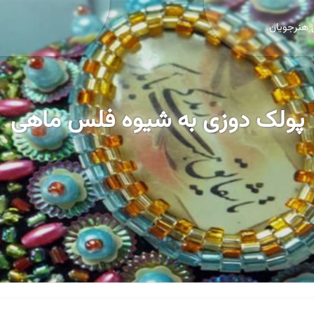
 هنرجویان
پولک دوزی به شیوه فلس ماهی