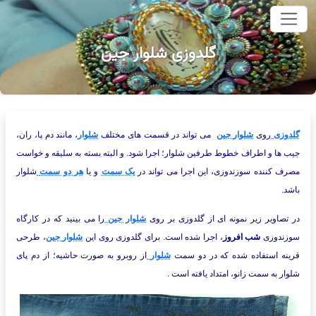
وای اصلی
گلدوزی شلوار جین
گلدوزی
روی
شلوار جین
می تواند در قسمت های مختلف
شلوار
، مانند دم پا، ران،
جیب ها و اطراف خطوط طرفین شلوار؛ اجرا شود. و البته بسته به سلیقه و خواست
مصرف کننده سوزندوزی، این اجرا می تواند در
یک سمت
و یا
هر دو سمت
شلوار
باشد.
در تصاویر زیر نمونه ای از گلدوزی بر روی
شلوار جین
را می بینید که در کارگاه
سوزندوزی
شب افروز
، اجرا شده است. برای گلدوزی روی این
شلوار جین
، طرحی
قرینه استفاده شده که در دو سمت
شلوار
از روبرو به صورت حاشیه؛ از دم پای
شلوار به سمت زانو، امتداد یافته است .