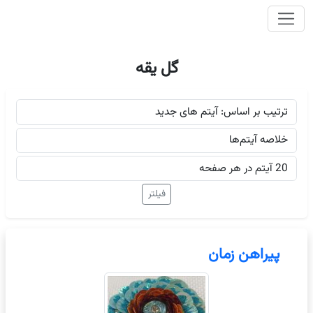
وای اصلی
گل یقه
پیراهن زمان