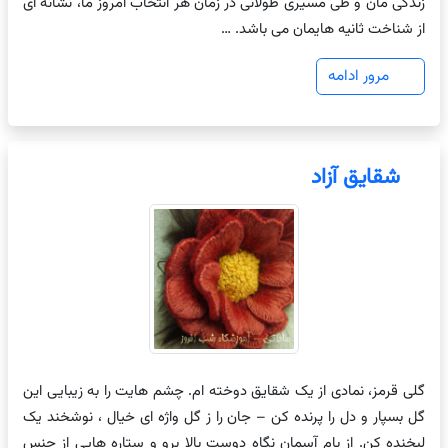
زندگی مان و طی مسیری طولانی در زمان هر انتخاب امروز ما، نشانه ای
از شناخت ثانیه هایمان می باشد. …
مرور ادامه
شقایق آزاد
گلی قرمز، نمادی از یک شقایق دوخته ام. چشم هایت را به زیبایی این
گل بسپار و دل را پرنده کن – جان را ز گل واژه ای خیال ، نوشخند یک
لبخنده کن. از بام آسمان نگاه دوست بالا برو و ستاره هایی از جنس