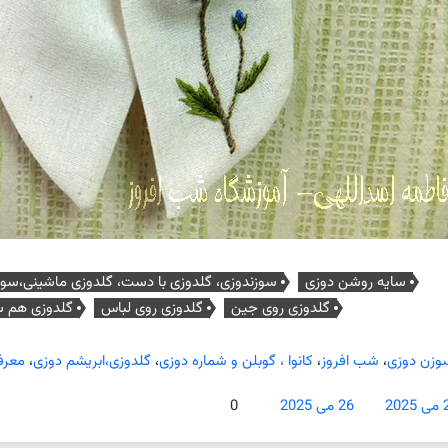
سایه روشن دوزی
سوزندوزی، گلدوزی با دست، گلدوزی ماشینی،سوزن
گلدوزی روی جین
گلدوزی روی لباس
گلدوزی هم 
وزن دوزی
،
شب افروز
،
کانوا ، گوبلن و شماره دوزی
،
گلدوزی،ابریشم دوزی
،
معرف
202
26 می 2025
0