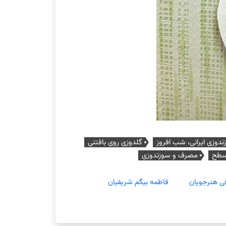
دوزی ایرانی، شب افروز
گلدوزی روی بافتنی
سطح
مصرف و سوزندوزی
ی هنرجویان
فاطمه بیگم شریفیان