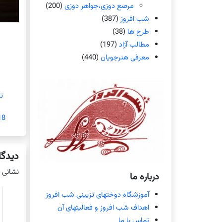
مرصع دوزی،جواهر دوزی
(200)
شب افروز
(387)
طرح ها
(38)
مطالب آزاد
(197)
معرفی هنرجویان
(440)
ت
18 فوریه 
دیدگا
نشانی 
درباره ما
آموزشگاه دوختهای تزیینی شب افروز
اهداف شب افروز و فعالیتهای آن
تماس با ما