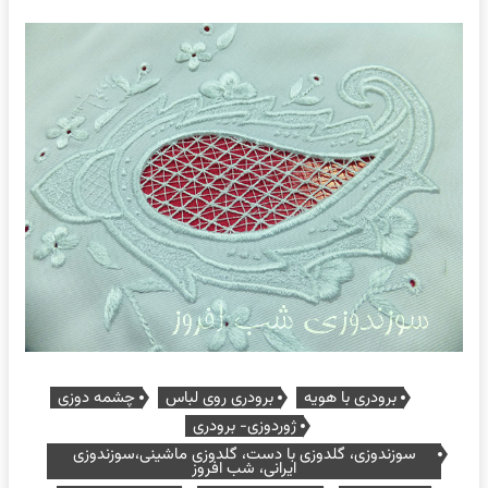
برودری با هویه
برودری روی لباس
چشمه دوزی
ژوردوزی- برودری
سوزندوزی، گلدوزی با دست، گلدوزی ماشینی،سوزندوزی
ایرانی، شب افروز