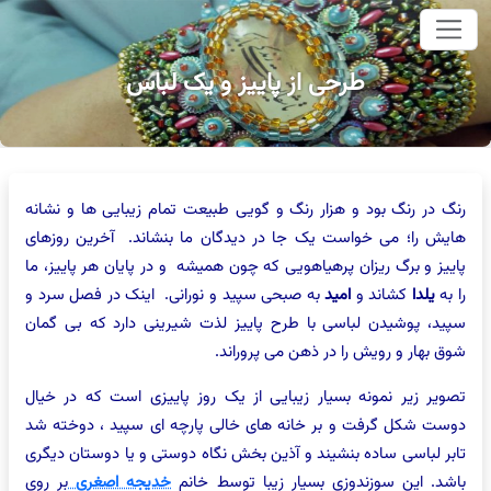
وای اصلی
طرحی از پاییز و یک لباس
رنگ در رنگ بود و هزار رنگ و گویی طبیعت تمام زیبایی ها و نشانه
هایش را؛ می خواست یک جا در دیدگان ما بنشاند. آخرین روزهای
پاییز و برگ ریزان پرهیاهویی که چون همیشه و در پایان هر پاییز، ما
را به
یلدا
کشاند و
امید
به صبحی سپید و نورانی.
اینک در فصل سرد و
سپید، پوشیدن لباسی با طرح پاییز لذت شیرینی دارد که بی گمان
شوق بهار و رویش را در ذهن می پروراند.
تصویر زیر نمونه بسیار زیبایی از یک روز پاییزی است که در خیال
دوست شکل گرفت و بر خانه های خالی پارچه ای سپید ، دوخته شد
تابر لباسی ساده بنشیند و آذین بخش نگاه دوستی و یا دوستان دیگری
باشد. این سوزندوزی بسیار زیبا توسط خانم
خدیجه اصغری
بر روی