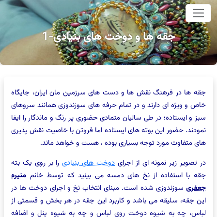
وای اصلی
جقه ها و دوخت های بنیادی-1
جقه ها در فرهنگ نقش ها و دست های سرزمین مان ایران، جایگاه
خاص و ویژه ای دارند و در تمام حرفه های سوزندوزی همانند سروهای
سبز و ایستاده؛ در طی سالیان متمادی حضوری پر رنگ و ماندگار را ایفا
نمودند. حضور این بوته های ایستاده اما فروتن با خاصیت نقش پذیری
های متفاوت مورد توجه بسیاری بوده ، هست و خواهد ماند.
در تصویر زیر نمونه ای از اجرای
دوخت های بنیادی
را بر روی یک بته
جقه با استفاده از نخ های دمسه می بینید که توسط خانم
منیره
جعفری
سوزندوزی شده است. مبنای انتخاب نخ و اجرای دوخت ها در
این جقه، سلیقه می باشد و کاربرد این جقه در هر بخش و قسمتی از
لباس، چه به شیوه دوخت روی لباس و چه به شیوه پنل و اضافه