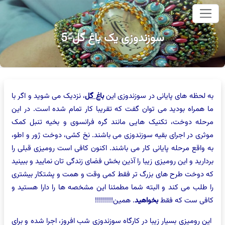
وای اصلی
سوزندوزی یک باغ گل-5
به لحظه های پایانی در سوزندوزی این
باغ گل
، نزدیک می شوید و اگر با
ما همراه بودید می توان گفت که تقریبا کار تمام شده است. در این
مرحله دوخت، تکنیک هایی مانند گره فرانسوی و بخیه تنبل کمک
موثری در اجرای بقیه سوزندوزی می باشند. نخ کشی، دوخت ژور و اطو،
به واقع مرحله پایانی کار می باشند. اکنون کافی است رومیزی قبلی را
بردارید و این رومیزی زیبا را آذین بخش فضای زندگی تان نمایید و ببینید
که دوخت طرح های بزرگ تر فقط کمی وقت و همت و پشتکار بیشتری
را طلب می کند و البته شما مطمئنا این مشخصه ها را دارا هستید و
کافی ست که فقط
بخواهید
. همین!!!!!!!!!
این رومیزی بسیار زیبا در کارگاه سوزندوزی شب افروز، اجرا شده و برای