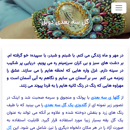
وای اصلی
گل سه بعدی دوبل
در مهر و ماه زندگی می کنم. با شبنم و شبدر، با سپیده؛ خو گرفته ام.
بر دشت های سبز و بی کران سرزمینم ره می پویم. دریایی پر شکیب
در سینه دارم. غزل واره هایی که لحظه هایم را می سازند. عشق را
زمزمه می کنم سر بر آسمان می سایم و نگاهم به آبی آسمان است و
مهراوه هایی که رنگ در رنگ ثانیه هایم را به فردا پیوند می زنند.
از
گلها ی سه بعدی
با پولک و منجوق و سرمه صحبت شد و اینک در
تصویر زیر نمونه ای از
گلدوزی یک گل سه بعدی
را می بینید که با طیف
رنگ های زرد و بنفش دوخته شده و علاوه بر آنکه می تواند به عنوان
یک گل یقه بسیار زیبا مورد استفاده قرار گیرد. قابلیت استفاده به
صورت آزاد را در هر مکان دلخواه دیگری را نیز، شامل می شود. این
گل