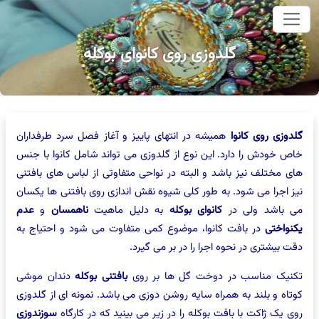
وای اصلی
گلدوزی روی کانوای بوکله
گلدوزی روی کانوا
همیشه در انتهای پاییز و آغاز فصل سرد طرفداران
خاص خودش را دارد. این نوع از گلدوزی می تواند شامل کانوا با جنس
های مختلف نیز باشد و البته در نواحی متفاوتی از لباس های بافتنی
نیز اجرا می شود. به طور کلی شیوه نقش اندازی روی بافتنی ها یکسان
می باشد ولی در
کانوای بوکله
به دلیل ماهیت
ناهمسان
و
عدم
یکنواختی
در بافت کانوا، موضوع کمی متفاوت می شود و احتیاج به
دقت بیشتری در نحوه اجرا را در بر می گیرد.
تکنیک مناسب در دوخت گل ها بر روی
بافتنی بوکله
دندان موشی
کوتاه و بلند به همراه سایه روشن دوزی می باشد. نمونه ای از گلدوزی
روی یک ژاکت با بافت بوکله را در زیر می بینید که در کارگاه
سوزندوزی