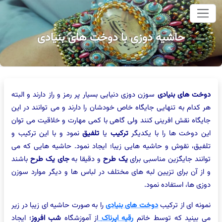
وای اصلی
حاشیه دوزی با دوخت های بنیادی
دوخت های بنیادی
سوزن دوزی دنیایی بسیار پر رمز و راز دارند و البته
هر کدام به تنهایی جایگاه خاص خودشان را دارند و می توانند در این
جایگاه نقش افرینی کنند ولی گاهی با کمی مهارت و خلاقیت می توان
این دوخت ها را با یکدیگر
ترکیب
یا
تلفیق
نمود و با این ترکیب و
تلفیق، نقوش و حاشیه هایی زیبا؛ ایجاد نمود. حاشیه هایی که می
توانند جایگزین مناسبی برای
یک طرح
و دقیقا به
جای یک طرح
باشند
و از آن برای تزیین لبه های مختلف در لباس ها و دیگر موارد سوزن
دوزی ها، استفاده نمود.
نمونه ای از ترکیب
دوخت های بنیادی
را به صورت حاشیه ای زیبا در زیر
می بینید که توسط خانم
رقیه اپرناک
از آموزشگاه
شب افروز
؛ ایجاد