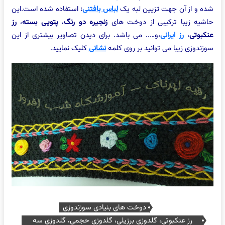
شده و از آن جهت تزیین لبه یک
لباس بافتنی
؛ استفاده شده است.این
حاشیه زیبا ترکیبی از دوخت های
زنجیره دو رنگ
،
پتویی بسته
،
رز
عنکبوتی
،
رز ایرانی
،و….. می باشد. برای دیدن تصاویر بیشتری از این
سوزندوزی زیبا می توانید بر روی کلمه
نشانی
کلیک نمایید.
دوخت های بنیادی سوزندوزی
رز عنکبوتی، گلدوزی برزیلی، گلدوزی حجمی، گلدوزی سه