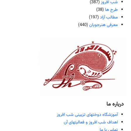
شب افروز
(387)
طرح ها
(38)
مطالب آزاد
(197)
معرفی هنرجویان
(440)
درباره ما
آموزشگاه دوختهای تزیینی شب افروز
اهداف شب افروز و فعالیتهای آن
تماس با ما