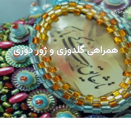
 هنرجویان
همراهی گلدوزی و ژور دوزی