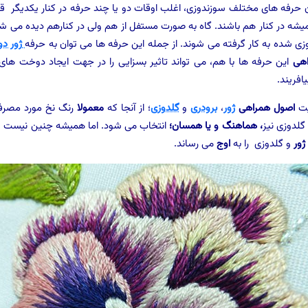
ن حرفه های مختلف سوزندوزی، اغلب اوقات دو یا چند حرفه در کنار یکدیگر قر
شه در کنار هم باشند. گاه به صورت مستفل از هم ولی در کنارهم دیده می شو
زی شده به کار گرفته می شوند. از جمله این حرفه ها می توان به حرفه
ژور دو
هی
این حرفه ها با هم، می تواند تاثیر بسزایی را در جهت ایجاد دوخت های 
افریند.
یت
اصول همراهی
ژور
،
برودری
و
گلدوزی
؛ از آنجا که
معمولا
رنگ نخ مورد مصرف
لدوزی نیز
، هماهنگ و یا همسان؛
انتخاب می شود. اما همیشه چنین نیست و
ژور
و گلدوزی را به
اوج
می رساند.