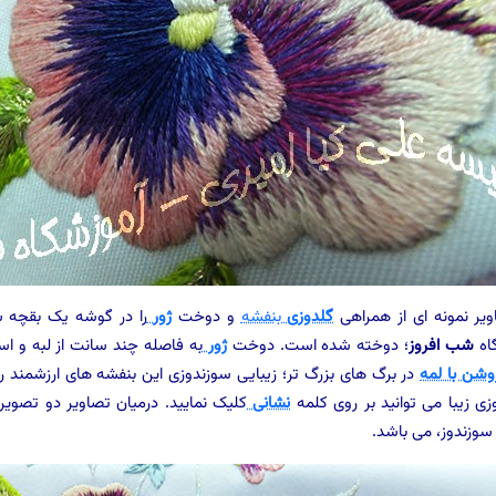
ویر نمونه ای از همراهی
گلدوزی
بنفشه
و دوخت
ژور
را در گوشه یک بقچه س
اه
شب افروز
؛ دوخته شده است. دوخت
ژور
به فاصله چند سانت از لبه و اس
وشن با لمه
در برگ های بزرگ تر؛ زیبایی سوزندوزی این بنفشه های ارزشمند را
زی زیبا می توانید بر روی کلمه
نشانی
کلیک نمایید. درمیان تصاویر دو تصویر 
سوزندوز، می باشد.