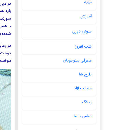
خانه
در میا
باید
همی
آموزش
سوزندو
یا
همرا
سوزن دوزی
شده؛ بی
در رعا
شب افروز
دوخت گ
معرفی هنرجویان
دوخت
طرح ها
مطالب آزاد
وبلاگ
تماس با ما