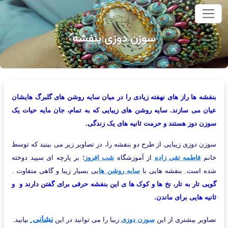
وای اصلی
سوزن دوزی بنفشه
بنفشه ها راز های نهفته زیادی را در میان سایه روشن های گلبرگ هایشان
عیان می سازند. سایه روشن های زیبایی که به تمام، جان مایه حیات یک
سوزن دوز هستند و حرمت ثانیه های یک زندگی.
سوزن دوزی زیبایی از طرح دو بنفشه را، در تصاویر زیر می بینید که توسط
خانم
فاطمه تقی زاده
از آموزشگاه
شب افروز
؛ بر پارچه ای سپید دوخته
شده است. بنفشه هایی با
سایه روشن ها
یی بسیار زیبا و گاهی متفاوت .
گویی تار به تار، نخ ها و کوک ها ی این بنفشه حرفی برای گفتن دارند و و
ثانیه هایی برای ماندن.
نشانی
تصاویر بیشتری از این
سوزن دوزی
زیبا را می توانید در این
بیابید.