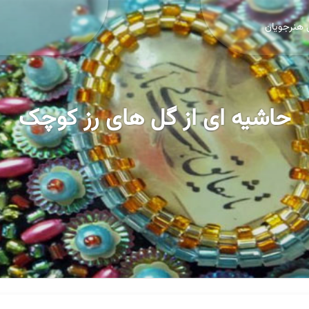
 هنرجویان
حاشیه ای از گل های رز کوچک