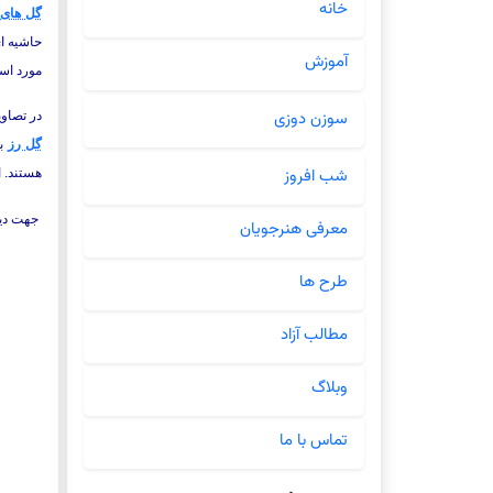
خانه
گل های 
حاشیه ای
آموزش
مورد است
سوزن دوزی
در تصاوی
گل رز
بر
شب افروز
هستند. 
جهت دید
معرفی هنرجویان
طرح ها
مطالب آزاد
وبلاگ
تماس با ما