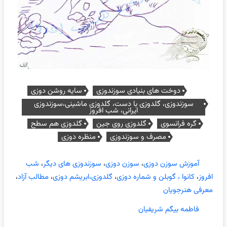
دوخت های بنیادی سوزندوزی
سایه روشن دوزی
سوزندوزی، گلدوزی با دست، گلدوزی ماشینی،سوزندوزی
ایرانی، شب افروز
گره فرانسوی
گلدوزی روی جین
گلدوزی هم سطح
مصرف و سوزندوزی
منظره دوزی
آموزش سوزن دوزی
،
سوزن دوزی
،
سوزندوزی های دیگر
،
شب
افروز
،
کانوا ، گوبلن و شماره دوزی
،
گلدوزی،ابریشم دوزی
،
مطالب آزاد
،
معرفی هنرجویان
فاطمه بیگم شریفیان