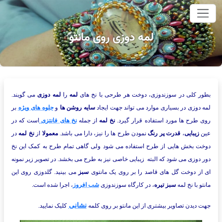
وای اصلی
لمه دوزی روی مانتو
بطور کلی در سوزندوزی، دوخت هر طرحی با نخ های
لمه
را
لمه دوزی
می گویند.
لمه دوزی در بسیاری موارد می تواند جهت ایجاد
سایه روشن ها
و
جلوه های ویژه
بر
روی طرح ها مورد استفاده قرار گیرد.
نخ لمه
از جمله
نخ های فانتزی
است که در
عین
زیبایی
،
قدرت پر رنگ
نمودن طرح ها را نیز، دارا می باشد.
معمولا
از
نخ لمه
در
دوخت بخش هایی از طرح استفاده می شود ولی گاهی تمام طرح به کمک این نخ
دور دوزی می شود که البته زیبایی خاصی نیز به طرح می بخشد. در تصویر زیر نمونه
ای از دوخت گل های قاصد را بر روی یک مانتوی
سبز
می بینید. گلدوزی روی این
مانتو با نخ لمه
سبز تیره
، در کارگاه سوزندوزی
شب افروز
، اجرا شده است.
نشانی
جهت دیدن تصاویر بیشتری از این مانتو بر روی کلمه
کلیک نمایید.