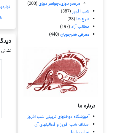
مرصع دوزی،جواهر دوزی
(200)
نواردو
شب افروز
(387)
ف
طرح ها
(38)
مطالب آزاد
(197)
معرفی هنرجویان
(440)
دیدگا
نشانی 
درباره ما
آموزشگاه دوختهای تزیینی شب افروز
اهداف شب افروز و فعالیتهای آن
تماس با ما