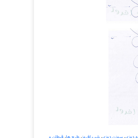
ه دوزی
،
سوزن دوزی
،
شب افروز
،
طرح ها
،
قیطان و