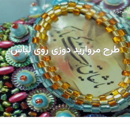
 هنرجویان
طرح مروارید دوزی روی لباس