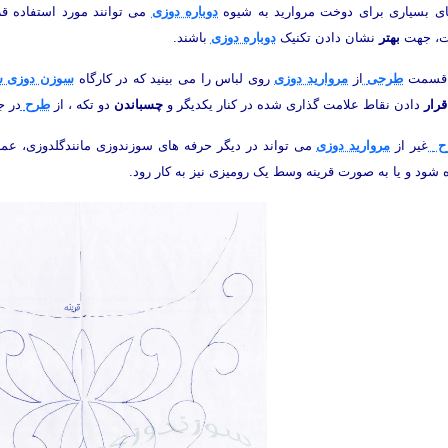
ی بسیاری برای دوخت مروارید به شیوه
دوباره دوزی
می توانند مورد استفاده ق
ت، جهت
بهتر
نشان دادن تکنیک
دوباره دوزی
باشند.
 قسمت
طرحی
از
مروارید دوزی
روی لباس را می بینید که در کارگاه
سوزن دوزی ش
قرار
دادن نقاط علامت گذاری شده در کنار یکدیگر و
چسباندن
دو تکه ، از
طرح
در ج
ح
غیر از
مروارید دوزی
می تواند در دیگر حرفه های سوزندوزی مانندگلدوزی، ع
 شود و یا به صورت قرینه وسط یک رومیزی نیز به کار رود.