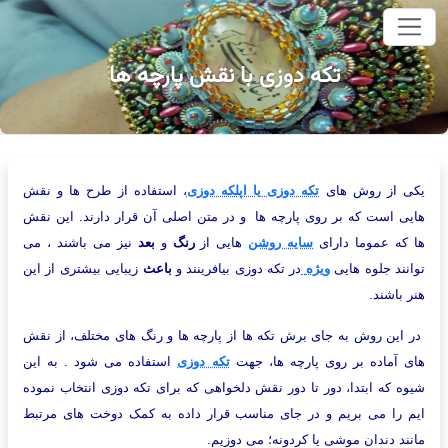
وای اصلی
تکه دوزی با نقش پارچه ها
یکی از روش های
تکه دوزی یا اپلکه دوزی
، استفاده از طرح ها و نقش
هایی است که بر روی پارچه ها و در متن اصلی آن قرار دارند. این نقش
ها که عموما دارای
سایه روشن
هایی از
رنگ
و
بعد
نیز می باشند ، می
توانند جلوه هایی
ویژه
در تکه دوزی بیافرینند و
باعث
زیبایی بیشتری از این
هنر باشند.
در این روش به جای برش تکه ها از پارچه ها و رنگ های مختلف، از نقش
های آماده بر روی پارچه ها، جهت
تکه دوزی
استفاده می شود . به این
شیوه که ابتدا، دور تا دور نقش دلخواهی که برای تکه دوزی انتخاب نموده
ایم را می بریم و در جای مناسب قرار داده به کمک دوخت های مرتبط
مانند دندان موشی یا کردونه؛ می دوزیم.