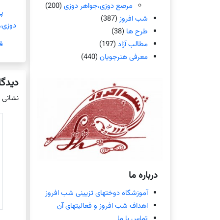
مرصع دوزی،جواهر دوزی
(200)
پ
شب افروز
(387)
دوزی،
طرح ها
(38)
مطالب آزاد
(197)
ف
معرفی هنرجویان
(440)
دیدگا
نشانی 
درباره ما
آموزشگاه دوختهای تزیینی شب افروز
اهداف شب افروز و فعالیتهای آن
تماس با ما