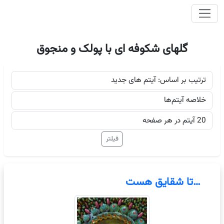
وای اصلی
گلهای شکوفه ای با پولک و منجوق
…تا شقایق هست