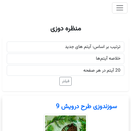
وای اصلی
منظره دوزی
سوزندوزی طرح درویش 9