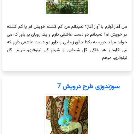
من آغاز آوازم یا آواز آغاز؟ نمیدانم من گم گشته خویش ام یا گم گشته
در خویش ام؟ نمیدانم دو دست عاشقی دارم و یک رویای پر باور که می
خواند مرا تا دور- به یکتا خالق زیبایی و داور دو دست عاشقی دارم که
می کاود ز هر خاکی گل شیدایی و شبنم گل نیلوفری، مریم- گل
نیلوفری، مرهم
سوزندوزی طرح درویش 7