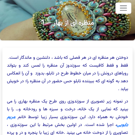
وای اصلی
منظره ای از بهار – 1
دوختن هر منظره ای در هر فصلی که باشد ، دلنشین و ماندگار است.
فقط و فقط کافیست که سوزندوز آن منظره را لمس کند و بتواند
رویاهای درونش را در میان خطوط طرح در تابلو، بدوزد و آن را انعکاس
دهد به گونه ای که ببیننده تابلو حس حضور در آن منظره را؛ در خویش
بیابد .
در نمونه زیر تصویری از سوزندوزی روی طرح یک منظره بهاری را می
بینید که نمایی از یک خانه، درخت و سبزه ها و رودخانه و… را با
خودش به همراه دارد. این سوزندوزی بسیار زیبا توسط
خانم
مریم
دابویی
،
اجرا شده است.
در اولین بخش مرتبط با این سوزندوزی ،
تصاویری را از دوخت خانه می بینید .خانه ای زیبا با پنجره و در و پرده