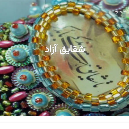
 هنرجویان
شقایق آزاد