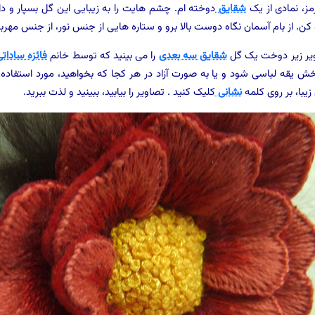
مز، نمادی از یک
شقایق
دوخته ام. چشم هایت را به زیبایی این گل بسپار و دل
کن. از بام آسمان نگاه دوست بالا برو و ستاره هایی از جنس نور، از جنس مهر
یر زیر دوخت یک گل
شقایق سه بعدی
را می بینید که توسط خانم
فائزه ساداتی
خش یقه لباسی شود و یا به صورت آزاد در هر کجا که بخواهید، مورد استفاده 
یبا، بر روی کلمه
نشانی
کلیک کنید . تصاویر را بیابید، ببینید و لذت ببرید.