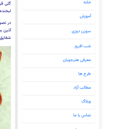
خانه
گلی قر
لبخنده 
آموزش
در تصو
آذین ب
سوزن دوزی
شقایق ز
شب افروز
معرفی هنرجویان
طرح ها
مطالب آزاد
وبلاگ
تماس با ما