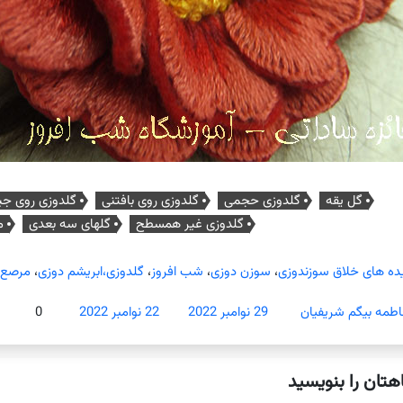
گل یقه
گلدوزی حجمی
گلدوزی روی بافتنی
گلدوزی روی جی
گلدوزی غیر همسطح
گلهای سه بعدی
م
یده های خلاق سوزندوزی
،
سوزن دوزی
،
شب افروز
،
گلدوزی،ابریشم دوزی
،
مرصع 
اطمه بیگم شریفیان
29 نوامبر 2022
22 نوامبر 2022
0
هتان را بنویسید