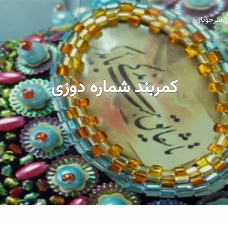
 هنرجویان
کمربند شماره دوزی