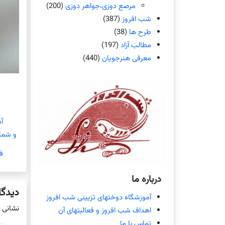
مرصع دوزی،جواهر دوزی
(200)
شب افروز
(387)
طرح ها
(38)
مطالب آزاد
(197)
معرفی هنرجویان
(440)
آ
و شمار
ف
درباره ما
دیدگا
آموزشگاه دوختهای تزیینی شب افروز
نشانی 
اهداف شب افروز و فعالیتهای آن
تماس با ما