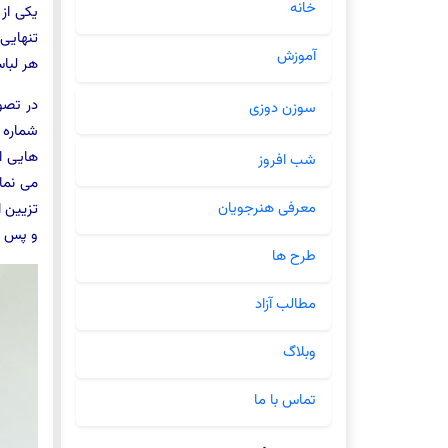
خانه
یکی از
تنهایی 
آموزش
هر لباس
در تصوی
سوزن دوزی
شماره 
هایی ا
شب افروز
می نما
معرفی هنرجویان
تزیین ا
و پس از
طرح ها
مطالب آزاد
وبلاگ
تماس با ما