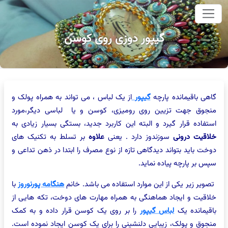
وای اصلی
گیپور دوزی روی کوسن
گاهی باقیمانده پارچه
گیپور
از یک لباس ، می تواند به همراه پولک و
منجوق جهت تزیین روی رومیزی، کوسن و یا لباسی دیگر،مورد
استفاده قرار گیرد و البته این کاربرد جدید، بستگی بسیار زیادی به
خلاقیت درونی
سوزندوز دارد . یعنی
علاوه
بر تسلط به تکنیک های
دوخت باید بتواند دیدگاهی تازه از نوع مصرف را ابتدا در ذهن تداعی و
سپس بر پارچه پیاده نماید.
تصویر زیر یکی از این موارد استفاده می باشد. خانم
هنگامه پورنوروز
با
خلاقیت و ایجاد هماهنگی به همراه مهارت های دوخت، تکه هایی از
باقیمانده یک
لباس گیپور
را بر روی یک کوسن قرار داده و به کمک
منجوق و پولک، زیبایی دلنشینی را برای یک کوسن ایجاد نموده است.