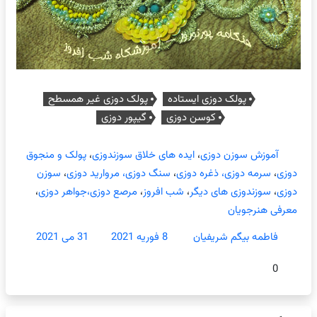
پولک دوزی ایستاده
پولک دوزی غیر همسطح
کوسن دوزی
گیپور دوزی
آموزش سوزن دوزی
،
ایده های خلاق سوزندوزی
،
پولک و منجوق
دوزی
،
سرمه دوزی، ذغره دوزی
،
سنگ دوزی، مروارید دوزی
،
سوزن
دوزی
،
سوزندوزی های دیگر
،
شب افروز
،
مرصع دوزی،جواهر دوزی
،
معرفی هنرجویان
فاطمه بیگم شریفیان
8 فوریه 2021
31 می 2021
0