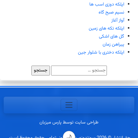
اپلکه دوزی اسب ها
نسیم صبح گاه
آواز آغاز
اپلکه تکه های زمین
گل های اشکی
پیراهن زمان
اپلکه دختری با شلوار جین
جستجو
برای:
طراحی سایت توسط پارس میزبان
🌙
حق انتشار © 2026 سوزندوزی شب افروز. تمامی حقوق محفوظ است.