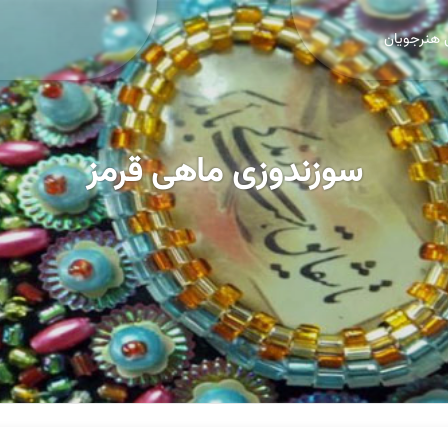
 هنرجویان
سوزندوزی ماهی قرمز