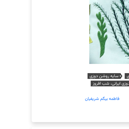
ی
سایه روشن دوزی
زی ایرانی، شب افروز
فاطمه بیگم شریفیان