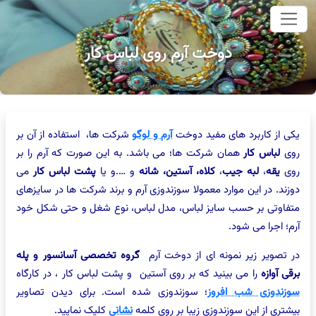
وای اصلی
دوخت آرم روی لباس کار
یکی از کاربرد های مفید دوخت
آرم و لوگو
شرکت ها، استفاده از آن بر
روی
لباس کار
همان شرکت ها؛ می باشد. به این صورت که آرم را بر
روی
یقه
،
لبه جیب
،
کلاه، آستین، شانه
و ….و یا
پشت لباس
کار
می
دوزند. در این موارد معمولا سوزندوزی آرم و برند شرکت ها در سایزهای
متفاوتی بر حسب سایز لباس، مدل لباس، نوع شغل و حتی شکل خود
آرم؛ اجرا می شود.
در تصویر زیر نمونه ای از دوخت آرم
گروه تخصصی آسانسور و پله
برقی آوازه
را می بینید که بر روی آستین و پشت لباس کار ، در کارگاه
سوزندوزی شب افروز
؛ سوزندوزی شده است. برای دیدن تصاویر
بیشتری از این سوزندوزی زیبا بر روی کلمه
نشانی
کلیک نمایید.