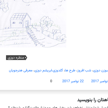
منظره دوزی
وزن دوزی
،
شب افروز
،
طرح ها
،
گلدوزی،ابریشم دوزی
،
معرفی هنرجویان
22 نوامبر 2017
0
هتان را بنویسید
ایمیل شما منتشر نخواهد شد.
بخش‌های موردنیاز علامت‌گذاری شده‌اند
*