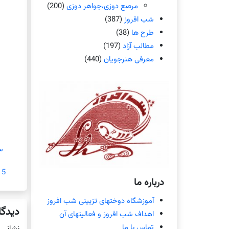
مرصع دوزی،جواهر دوزی
(200)
شب افروز
(387)
طرح ها
(38)
مطالب آزاد
(197)
معرفی هنرجویان
(440)
س
5 نوامبر 2017
درباره ما
آموزشگاه دوختهای تزیینی شب افروز
دیدگا
اهداف شب افروز و فعالیتهای آن
تماس با ما
نشانی 