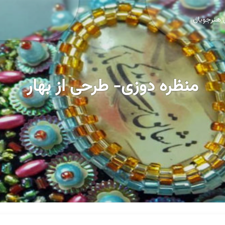
 هنرجویان
منظره دوزی- طرحی از بهار