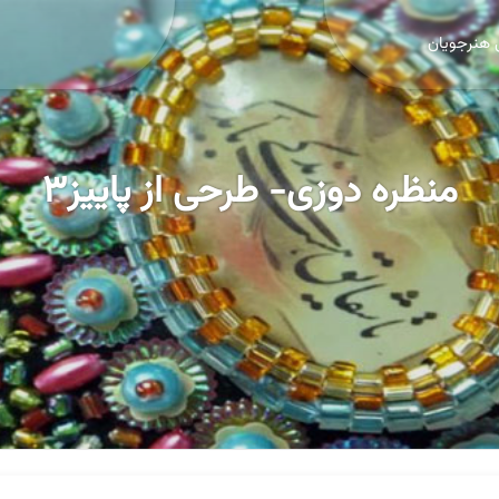
 هنرجویان
منظره دوزی- طرحی از پاییز۳