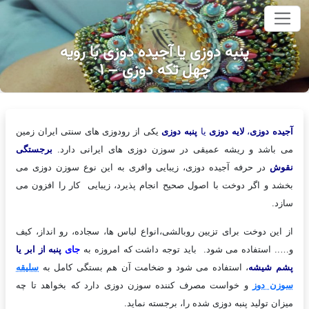
وای اصلی
پنبه دوزی یا آجیده دوزی با رویه
چهل تکه دوزی – ۱
آجیده دوزی
،
لایه دوزی
یا
پنبه دوزی
یکی از رودوزی های سنتی ایران زمین
می باشد و ریشه عمیقی در سوزن دوزی های ایرانی دارد.
برجستگی
نقوش
در حرفه آجیده دوزی، زیبایی وافری به این نوع سوزن دوزی می
بخشد و اگر دوخت با اصول صحیح انجام پذیرد، زیبایی کار را افزون می
سازد.
از این دوخت برای تزیین روبالشی،انواع لباس ها، سجاده، رو انداز، کیف
و….. استفاده می شود. باید توجه داشت که امروزه به
جای
پنبه از ابر یا
پشم شیشه
، استفاده می شود و ضخامت آن هم بستگی کامل به
سلیقه
سوزن دوز
و خواست مصرف کننده سوزن دوزی دارد که بخواهد تا چه
میزان تولید پنبه دوزی شده را، برجسته نماید.