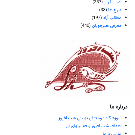
شب افروز
(387)
طرح ها
(38)
مطالب آزاد
(197)
معرفی هنرجویان
(440)
درباره ما
آموزشگاه دوختهای تزیینی شب افروز
اهداف شب افروز و فعالیتهای آن
تماس با ما